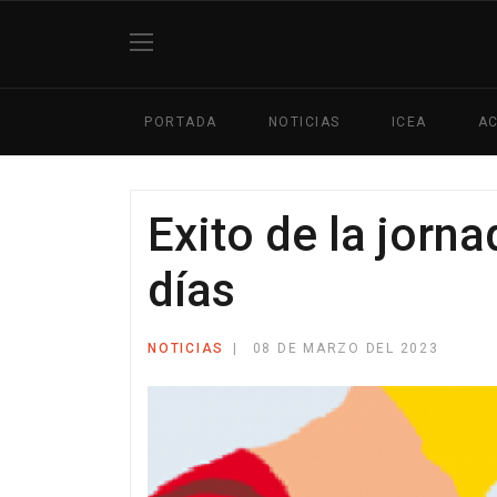
PORTADA
NOTICIAS
ICEA
AC
Exito de la jorna
días
NOTICIAS
08 DE MARZO DEL 2023