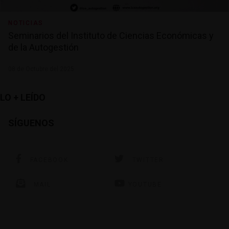
l
i
s
NOTICIAS
m
n
Seminarios del Instituto de Ciencias Económicas y
o
de la Autogestión
t
t
o
08 de Octubre del 2025
m
e
n
t
LO + LEÍDO
i
o
n
SÍGUENOS
p
h
o
t
o
FACEBOOK
TWITTER
g
r
a
MAIL
YOUTUBE
p
h
e
s
s
e