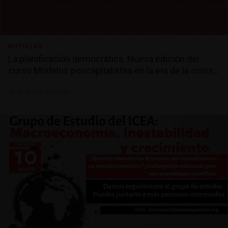
n
o
f
t
h
e
d
NOTICIAS
e
La planificación democrática. Nueva edición del
s
i
curso Modelos poscapitalistas en la era de la crisis
g
climática
n
o
28 de Marzo del 2026
f
l
e
a
p
i
n
g
o
v
e
r
t
i
m
e
a