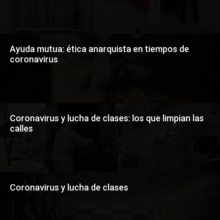
c
Capitalismo de finitud: pesimismo y belicosidad
e
.
r
u
/
Ayuda mutua: ética anarquista en tiempos de
.
m
coronavirus
e
r
e
l
y
r
o
l
Coronavirus y lucha de clases: los que limpian las
e
calles
x
h
t
t
p
s
:
/
Coronavirus y lucha de clases
/
w
w
w
.